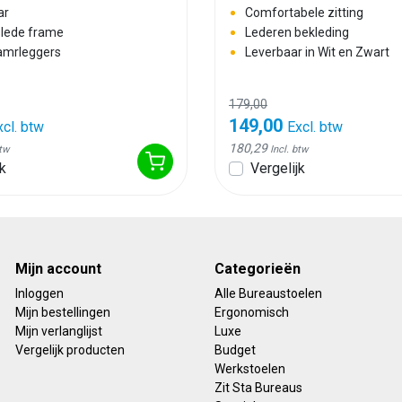
ar
Comfortabele zitting
lede frame
Lederen bekleding
 amrleggers
Leverbaar in Wit en Zwart
179,00
149,00
xcl. btw
Excl. btw
180,29
btw
Incl. btw
k
Vergelijk
Mijn account
Categorieën
Inloggen
Alle Bureaustoelen
Mijn bestellingen
Ergonomisch
Mijn verlanglijst
Luxe
Vergelijk producten
Budget
Werkstoelen
Zit Sta Bureaus