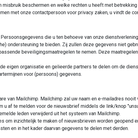
 misbruik beschermen en welke rechten u heeft met betrekking 
nemen met onze contactpersoon voor privacy zaken, u vindt de co
Persoonsgegevens die u ten behoeve van onze dienstverlening a
) ondersteuning te bieden. Zij zullen deze gegevens niet gebru
 passende beveiligingsmaatregelen te nemen. Deze maatregelen 
e eigen organisatie en gelieerde partners te delen om de dienst
artermijnen voor (persoons) gegevens.
are van Mailchimp. Mailchimp zal uw naam en e-mailadres nooit
m u af te melden voor de nieuwsbrief middels de link/knop "unsu
emelde leden verwijderd uit het systeem van Mailchimp.
es om inzichtelijk te maken of nieuwsbrieven worden geopend e
sten en in het kader daarvan gegevens te delen met derden.