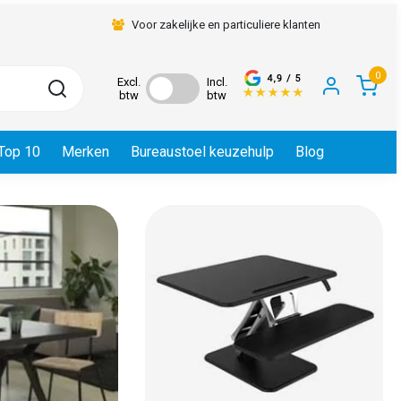
Voor zakelijke en particuliere klanten
0
Excl.
Incl.
btw
btw
Top 10
Merken
Bureaustoel keuzehulp
Blog