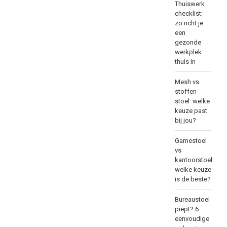
Thuiswerk
checklist:
zo richt je
een
gezonde
werkplek
thuis in
Mesh vs
stoffen
stoel: welke
keuze past
bij jou?
Gamestoel
vs
kantoorstoel:
welke keuze
is de beste?
Bureaustoel
piept? 6
eenvoudige