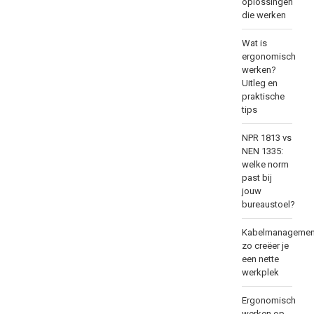
oplossingen
die werken
Wat is
ergonomisch
werken?
Uitleg en
praktische
tips
NPR 1813 vs
NEN 1335:
welke norm
past bij
jouw
bureaustoel?
Kabelmanagemen
zo creëer je
een nette
werkplek
Ergonomisch
werken op