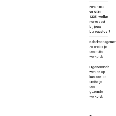
NPR 1813
vs NEN
1335: welke
norm past
bij jouw
bureaustoel?
Kabelmanagemen
zo creëer je
een nette
werkplek
Ergonomisch
werken op
kantoor: zo
creëer je
een
gezonde
werkplek