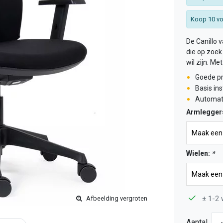
Koop 10 vo
De Canillo v
die op zoek
wil zijn. Me
Goede pr
Basis in
Automati
Armlegger
Wielen:
*
± 1-2 
Afbeelding vergroten
Aantal
-