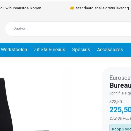
lig uw bureaustoel kopen
Standaard snelle gratis levering
Werkstoelen
Zit Sta Bureaus
Specials
Accessoires
Eurosea
Bureau
Schrijf je ei
323,50
225,5
272,86
Incl.
Koop 3 voo