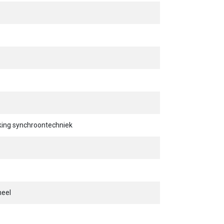
king synchroontechniek
neel