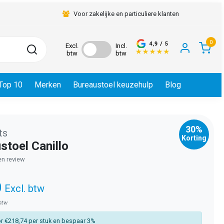
Voor zakelijke en particuliere klanten
0
Excl.
Incl.
btw
btw
Top 10
Merken
Bureaustoel keuzehulp
Blog
30%
ts
Korting
stoel Canillo
gen review
0
Excl. btw
 btw
r €218,74 per stuk en bespaar 3%