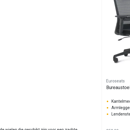
Euroseats
Bureaustoe
Kantelme
Armlegger
Lendenst
e wielen die geschikt zijn voor een zachte