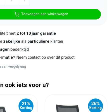
Toevoegen aan winkelwagen
iteit met
2 tot 10 jaar garantie
or
zakelijke
als
particuliere
klanten
dagen
bedenktijd
ormatie?
Neem contact op over dit product
aan vergelijking
n ook iets voor u?
21%
26%
Korting
Korting