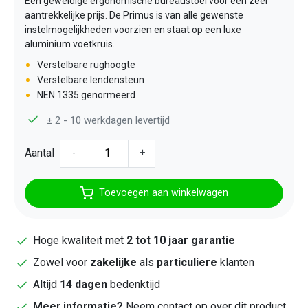
Een geweldige ergonomische bureaustoel voor een zeer
aantrekkelijke prijs. De Primus is van alle gewenste
instelmogelijkheden voorzien en staat op een luxe
aluminium voetkruis.
Verstelbare rughoogte
Verstelbare lendensteun
NEN 1335 genormeerd
± 2 - 10 werkdagen levertijd
Aantal
-
+
Toevoegen aan winkelwagen
Hoge kwaliteit met
2 tot 10 jaar garantie
Zowel voor
zakelijke
als
particuliere
klanten
Altijd
14 dagen
bedenktijd
Meer informatie?
Neem contact op over dit product